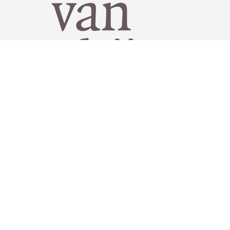
Van Rhijn notarissen
030 692 08 66
welkom@vanrhijnnotarissen.nl
2e Dorpsstraat 58, 3701 AB in Zeist
>
Route